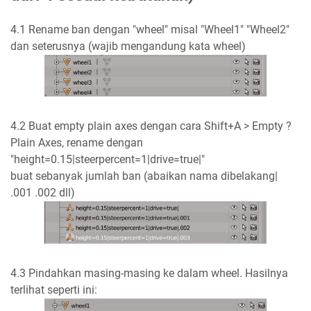
4.1 Rename ban dengan "wheel" misal "Wheel1" "Wheel2"
dan seterusnya (wajib mengandung kata wheel)
4.2 Buat empty plain axes dengan cara Shift+A > Empty ?
Plain Axes, rename dengan
"height=0.15|steerpercent=1|drive=true|"
buat sebanyak jumlah ban (abaikan nama dibelakang|
.001 .002 dll)
4.3 Pindahkan masing-masing ke dalam wheel. Hasilnya
terlihat seperti ini: