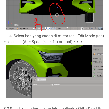
4. Select ban yang sudah di mirror tadi. Edit Mode (tab)
> select all (A) > Spasi (ketik flip normal) > klik
3.3 Select kedua ban depan lalu duplicate (Shift+D) > klik