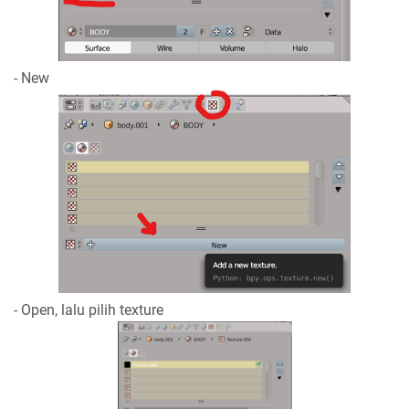
- New
- Open, lalu pilih texture