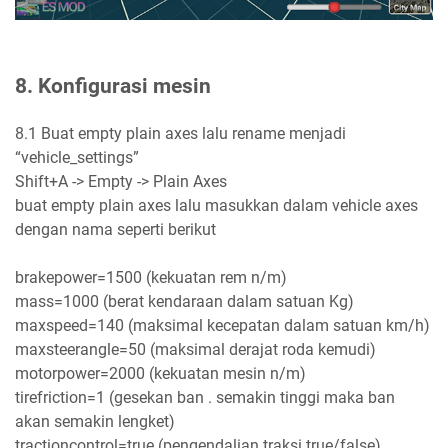
8. Konfigurasi mesin
8.1 Buat empty plain axes lalu rename menjadi
“vehicle_settings”
Shift+A -> Empty -> Plain Axes
buat empty plain axes lalu masukkan dalam vehicle axes
dengan nama seperti berikut
brakepower=1500 (kekuatan rem n/m)
mass=1000 (berat kendaraan dalam satuan Kg)
maxspeed=140 (maksimal kecepatan dalam satuan km/h)
maxsteerangle=50 (maksimal derajat roda kemudi)
motorpower=2000 (kekuatan mesin n/m)
tirefriction=1 (gesekan ban . semakin tinggi maka ban
akan semakin lengket)
tractioncontrol=true (pengendalian traksi true/false)