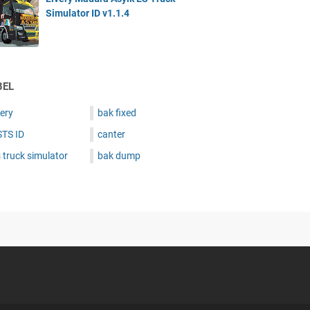
Simulator ID v1.1.4
BEL
very
bak fixed
STS ID
canter
 truck simulator
bak dump