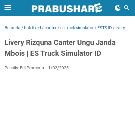
Beranda
/
bak fixed
/
canter
/
es truck simulator
/
ESTS ID
/
livery
Livery Rizquna Canter Ungu Janda
Mbois | ES Truck Simulator ID
Penulis: Edi Pramono
1/02/2025