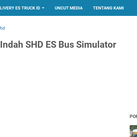
LIVERY ES TRUCK ID
UNCUT MEDIA
TENTANG KAMI
shd
a Indah SHD ES Bus Simulator
PO