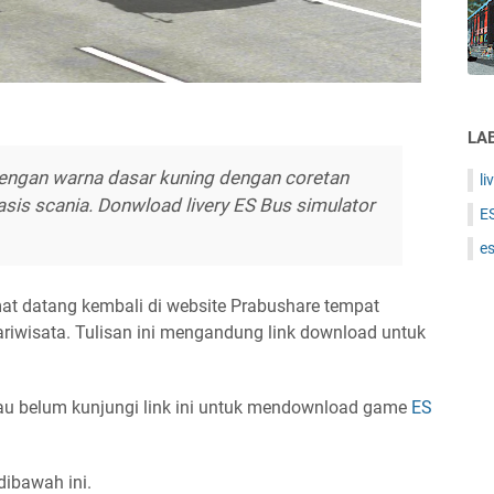
LA
 dengan warna dasar kuning dengan coretan
li
is scania. Donwload livery ES Bus simulator
E
es
mat datang kembali di website Prabushare tempat
ariwisata. Tulisan ini mengandung link download untuk
u belum kunjungi link ini untuk mendownload game
ES
 dibawah ini.