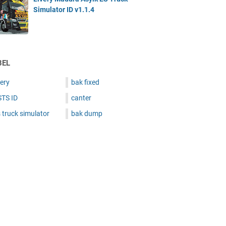
Simulator ID v1.1.4
BEL
very
bak fixed
STS ID
canter
 truck simulator
bak dump