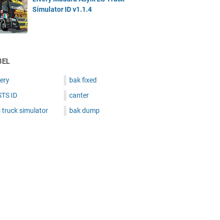
Simulator ID v1.1.4
BEL
very
bak fixed
STS ID
canter
 truck simulator
bak dump