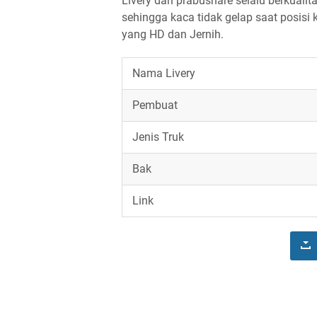
Livery dari prabushare selalu berkuali
sehingga kaca tidak gelap saat posisi ka
yang HD dan Jernih.
Nama Livery
Pembuat
Jenis Truk
Bak
Link