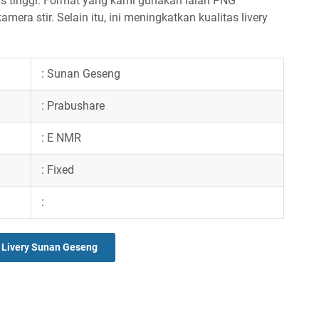
tas tinggi. Format yang kami gunakan ialah PNG
mera stir. Selain itu, ini meningkatkan kualitas livery
: Sunan Geseng
: Prabushare
: E NMR
: Fixed
:
Livery Sunan Geseng