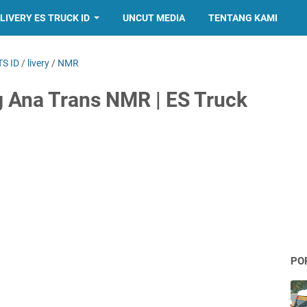
LIVERY ES TRUCK ID
UNCUT MEDIA
TENTANG KAMI
TS ID
/
livery
/
NMR
 Ana Trans NMR | ES Truck
PO