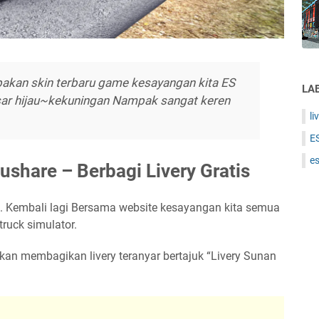
akan skin terbaru game kesayangan kita ES
LA
asar hijau~kekuningan Nampak sangat keren
li
E
es
ushare – Berbagi Livery Gratis
ID. Kembali lagi Bersama website kesayangan kita semua
truck simulator.
kan membagikan livery teranyar bertajuk “Livery Sunan