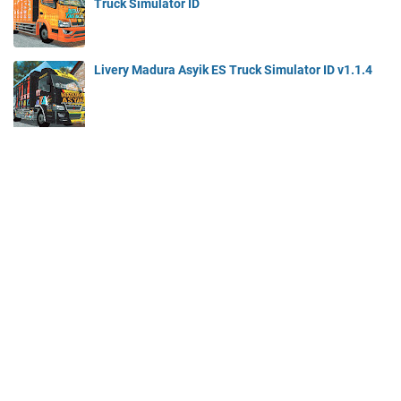
Truck Simulator ID
Livery Madura Asyik ES Truck Simulator ID v1.1.4
LABEL
livery
bak fixed
ESTS ID
canter
es truck simulator
bak dump